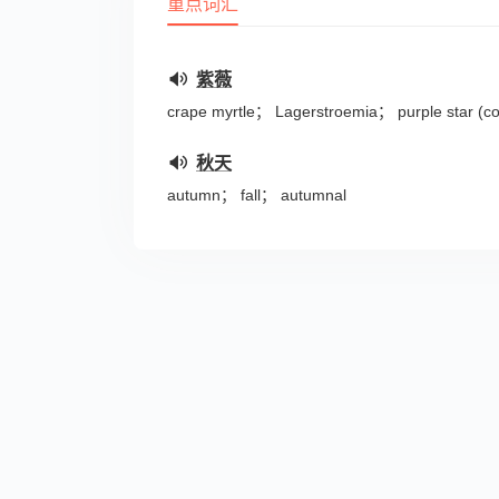
重点词汇
紫薇
crape myrtle； Lagerstroemia； purple star (con
秋天
autumn； fall； autumnal