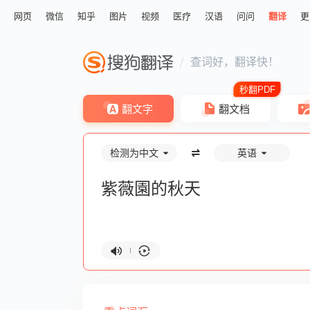
网页
微信
知乎
图片
视频
医疗
汉语
问问
翻译
更
查词好，翻译快！
翻文字
翻文档
检测为中文
英语