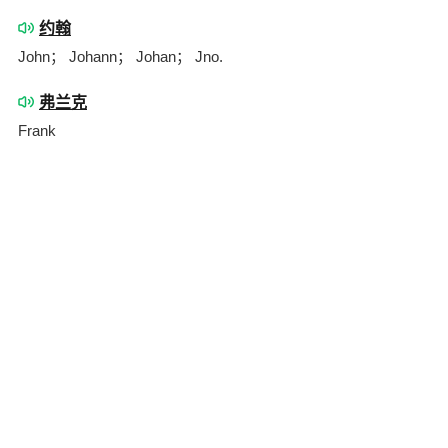
约翰
John； Johann； Johan； Jno.
弗兰克
Frank