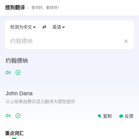
搜狗翻译
查词好，翻译快！
检测为中文
英语
约翰德纳
约翰德纳
John
Dana
以上结果由腾讯混元翻译大模型提供
复制
反馈
重点词汇