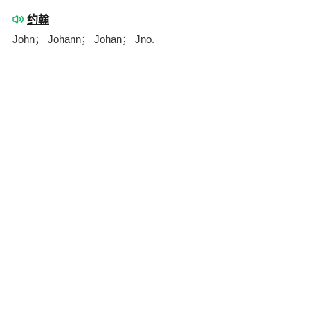
约翰
John； Johann； Johan； Jno.