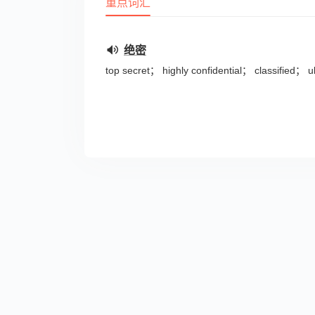
重点词汇
绝密
top secret； highly confidential； classified； ult