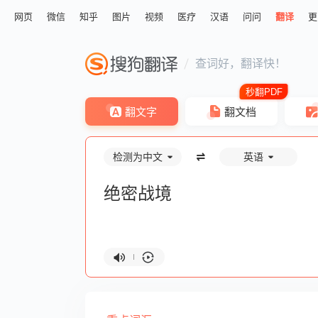
网页
微信
知乎
图片
视频
医疗
汉语
问问
翻译
更
查词好，翻译快！
翻文字
翻文档
检测为中文
英语