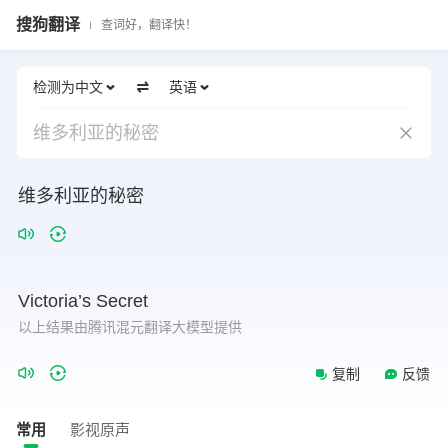
搜狗翻译
查词好，翻译快！
检测为中文
英语
维多利亚的秘密
维多利亚的秘密
Victoria’s
Secret
以上结果由腾讯混元翻译大模型提供
复制
反馈
常用
影视原声