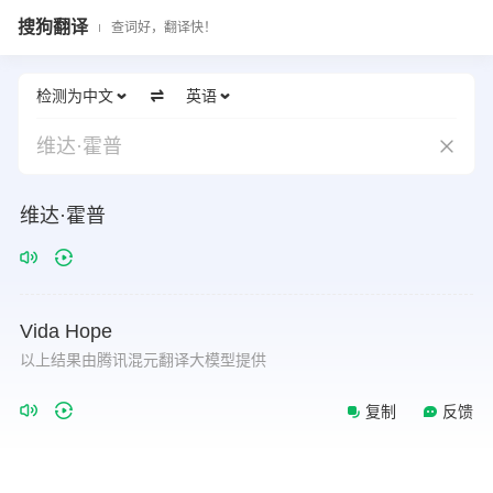
搜狗翻译
查词好，翻译快！
检测为中文
英语
维达·霍普
维达·霍普
Vida
Hope
以上结果由腾讯混元翻译大模型提供
复制
反馈