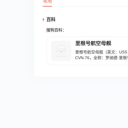
常用
百科
搜狗百科：
里根号航空母舰
里根号航空母舰（英文：USS Ro
CVN-76，全称：罗纳德·里
年代末期美国建造的尼米兹级
国第40任总统罗纳德·里根命
第一艘入役的航空母舰。 全舰长
78.34米，整个甲板面积达到1
万吨，舰载各型战机85架，
最高航速超过30节。 里根号
属于美国太平洋舰队，于199
斯船厂建造，2000年下水，2
2023年6月14日，根据美海军
2A（AE0455、AE045E
在穿越巴士海峡，进入南海活