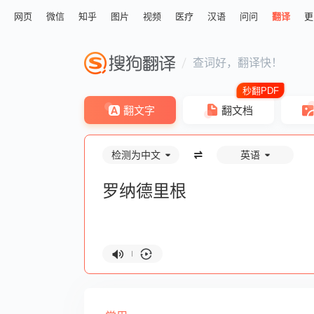
网页
微信
知乎
图片
视频
医疗
汉语
问问
翻译
更
查词好，翻译快！
翻文字
翻文档
检测为中文
英语