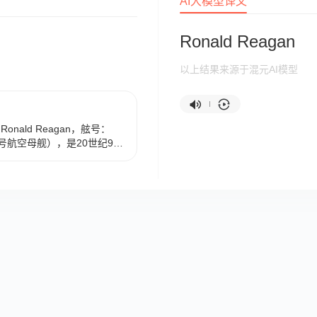
AI大模型译文
Ronald Reagan
以上结果来源于混元AI模型
nald Reagan，舷号：
根号航空母舰），是20世纪90
航空母舰的9号舰，该舰以美
名，是美国在进入21世纪以后
332.85米，飞行甲板宽
.8万平方米，标准排水量9.7
装备两座核反应堆动力系统，
的母港为加州圣地亚哥港，隶
8年开始在美国纽约纽波特纽
001年3月4日正式命名。
“里根”号航母舰载机“灰狗”C-
）飞行轨迹判断，“里根”号航母正
动。