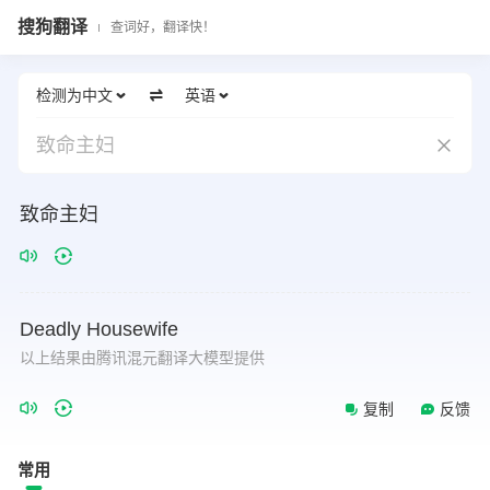
搜狗翻译
查词好，翻译快！
检测为中文
英语
致命主妇
致命主妇
Deadly
Housewife
以上结果由腾讯混元翻译大模型提供
复制
反馈
常用