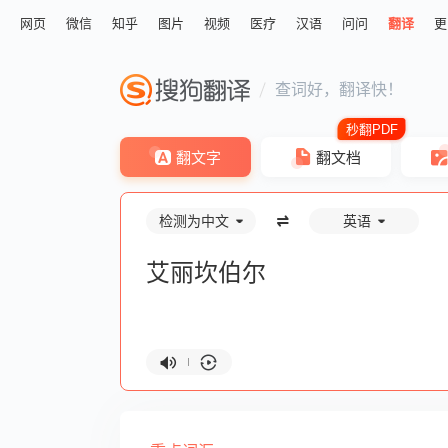
网页
微信
知乎
图片
视频
医疗
汉语
问问
翻译
更
查词好，翻译快！
翻文字
翻文档
检测为中文
英语