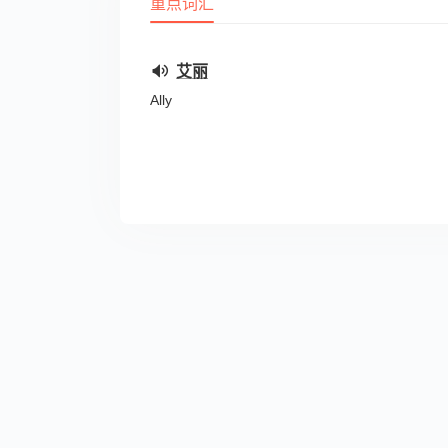
重点词汇
艾丽
Ally