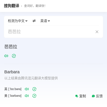
搜狗翻译
查词好，翻译快！
检测为中文
英语
芭芭拉
芭芭拉
Barbara
以上结果由腾讯混元翻译大模型提供
英 [ˈbɑ:bərə]
美 [ˈbɑrbərə]
复制
反馈