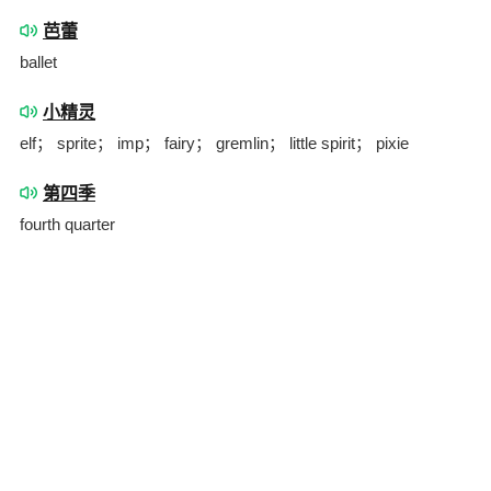
芭蕾
ballet
小精灵
elf； sprite； imp； fairy； gremlin； little spirit； pixie
第四季
fourth quarter