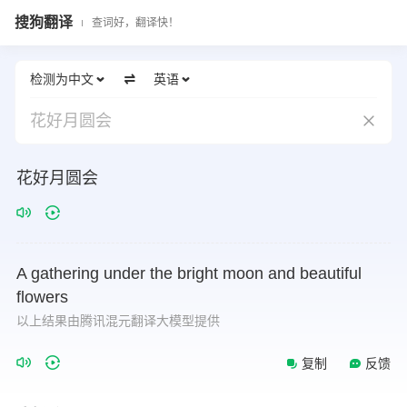
搜狗翻译
查词好，翻译快！
检测为中文
英语
花好月圆会
花好月圆会
A
gathering
under
the
bright
moon
and
beautiful
flowers
以上结果由腾讯混元翻译大模型提供
复制
反馈