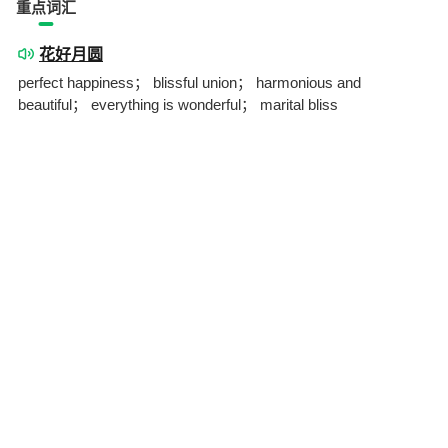
重点词汇
花好月圆
perfect happiness； blissful union； harmonious and
beautiful； everything is wonderful； marital bliss