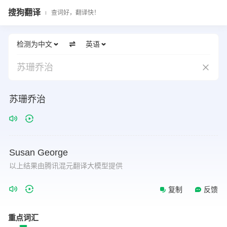
搜狗翻译
查词好，翻译快！
检测为中文
英语
苏珊乔治
苏珊乔治
Susan
George
以上结果由腾讯混元翻译大模型提供
复制
反馈
重点词汇