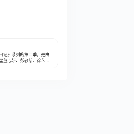
日记》系列的第二季，是由
星蓝心妍、彭敬慈、徐艺
衔主演，骆达华、王冠、林
在第二季里记载着在校园和
这一季里重点讲述日记里的
种艰难险阻和感情经历，最
识的死党之间曾经经历的友
月15日在东方卫视首播。