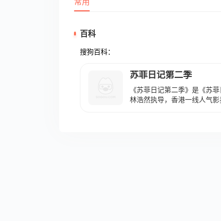
常用
百科
搜狗百科：
苏菲日记第二季
《苏菲日记第二季》是《苏菲
林浩然执导，香港一线人气影
涵、杨洋等90后青春一代领
海、唐毅参演的青春励志剧。
职场上所遇到的各种人和事，
李贝贝（蓝心妍饰）所遇到各
后李贝贝和苏菲俩个不打不相
情故事。 该剧于2008年12