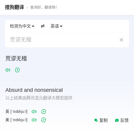
搜狗翻译
查词好，翻译快！
检测为中文
英语
荒谬无稽
荒谬无稽
Absurd
and
nonsensical
以上结果由腾讯混元翻译大模型提供
英 [ˈrɪdɪkjuːl]
美 [ˈrɪdɪkjuːl]
复制
反馈