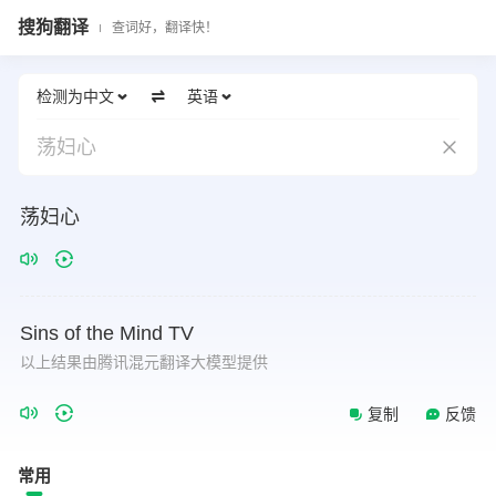
搜狗翻译
查词好，翻译快！
检测为中文
英语
荡妇心
荡妇心
Sins
of
the
Mind
TV
以上结果由腾讯混元翻译大模型提供
复制
反馈
常用