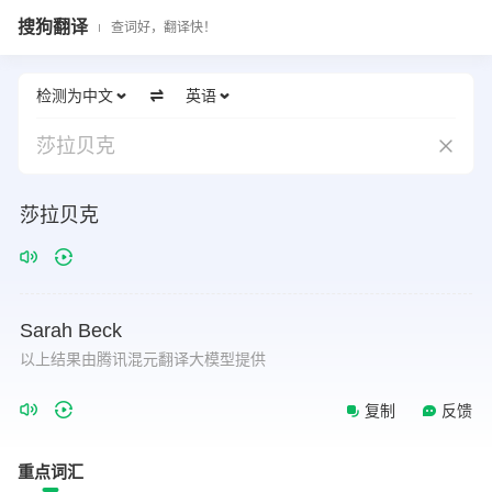
搜狗翻译
查词好，翻译快！
检测为中文
英语
莎拉贝克
莎拉贝克
Sarah
Beck
以上结果由腾讯混元翻译大模型提供
复制
反馈
重点词汇