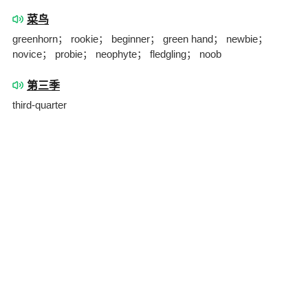
菜鸟
greenhorn； rookie； beginner； green hand； newbie；
novice； probie； neophyte； fledgling； noob
第三季
third-quarter