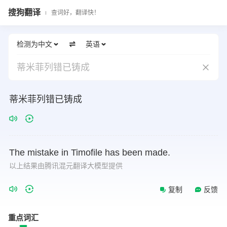
搜狗翻译
查词好，翻译快！
检测为中文
英语
蒂米菲列错已铸成
蒂米菲列错已铸成
The
mistake
in
Timofile
has
been
made.
以上结果由腾讯混元翻译大模型提供
复制
反馈
重点词汇