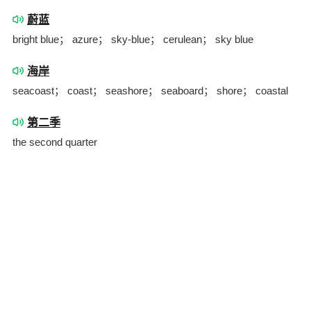
蔚蓝
bright blue； azure； sky-blue； cerulean； sky blue
海岸
seacoast； coast； seashore； seaboard； shore； coastal
第二季
the second quarter