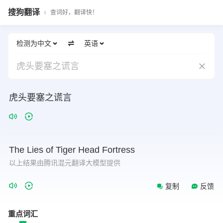
搜狗翻译
查词好，翻译快！
检测为中文
英语
虎头要塞之谎言
虎头要塞之谎言
The
Lies
of
Tiger
Head
Fortress
以上结果由腾讯混元翻译大模型提供
复制
反馈
重点词汇