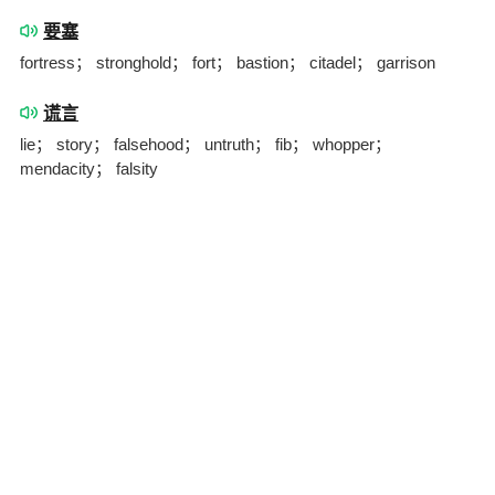
要塞
fortress； stronghold； fort； bastion； citadel； garrison
谎言
lie； story； falsehood； untruth； fib； whopper；
mendacity； falsity