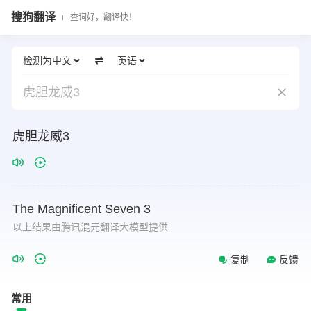
搜狗翻译
查词好，翻译快！
检测为中文
英语
虎胆龙威3
虎胆龙威3
The
Magnificent
Seven
3
以上结果由腾讯混元翻译大模型提供
复制
反馈
常用