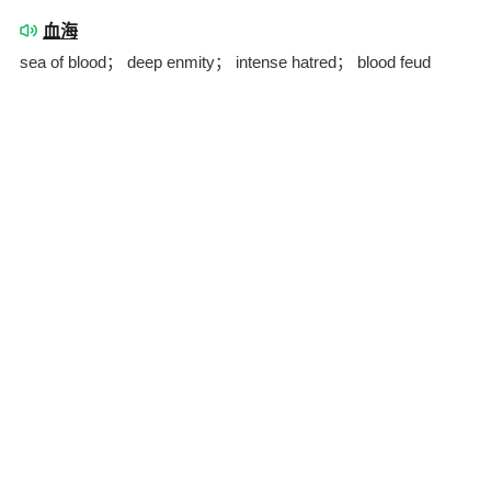
血海
sea of blood； deep enmity； intense hatred； blood feud