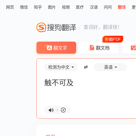
网页
微信
知乎
图片
视频
医疗
汉语
问问
翻译
更
查词好，翻译快！
翻文字
翻文档
检测为中文
英语