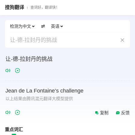
搜狗翻译
查词好，翻译快！
检测为中文
英语
让-德-拉封丹的挑战
让-德-拉封丹的挑战
Jean
de
La
Fontaine’s
challenge
以上结果由腾讯混元翻译大模型提供
复制
反馈
重点词汇