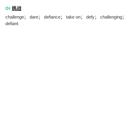
挑战
challenge； dare； defiance； take on； defy； challenging；
defiant