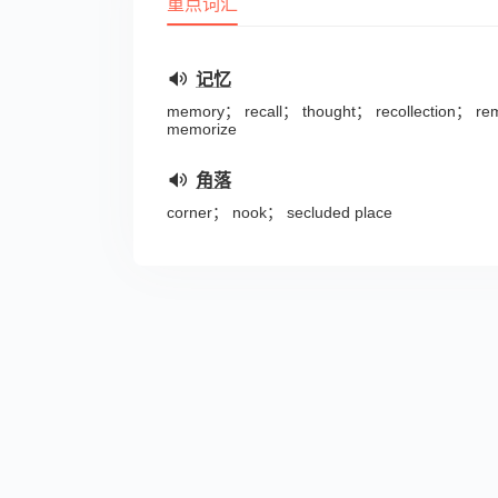
重点词汇
记忆
memory； recall； thought； recollection； r
memorize
角落
corner； nook； secluded place