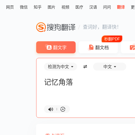
网页
微信
知乎
图片
视频
医疗
汉语
问问
翻译
更
查词好，翻译快！
翻文字
翻文档
检测为中文
中文