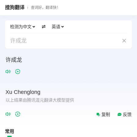
搜狗翻译
查词好，翻译快！
检测为中文
英语
许成龙
许成龙
Xu
Chenglong
以上结果由腾讯混元翻译大模型提供
复制
反馈
常用