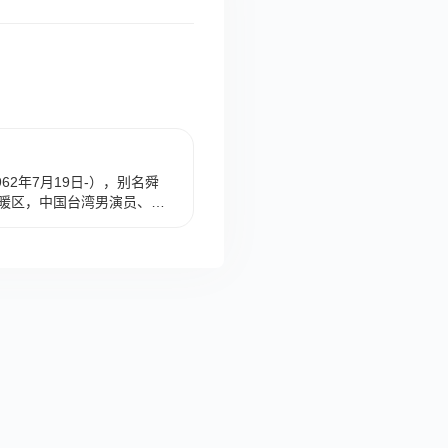
，1962年7月19日-），别名舜
暖区，中国台湾男演员、主
，因在华视综艺节目《连环泡》
之《军教篇》而走红。许效
人俱乐部》《综艺大顺利》
马世莉共同成立“石头家族”艺
演《五月之恋》《练习曲》
仔》等多部影视剧。2010
带一片风景走》《天后之战》
太熟》《毕业旅行笑翻天》
的综艺《超级同学会》播出。
目《疯神无双》《在台湾的故
金钟奖综艺节目主持人奖提
持人奖提名。2022年10月