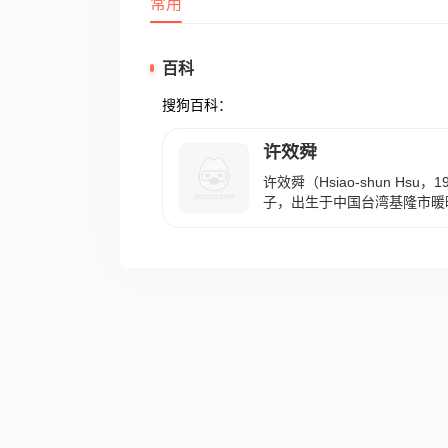
常用
百科
搜狗百科：
许效舜
许效舜（Hsiao-shun Hsu
子，出生于中国台湾基隆市暖
持人、搞笑谐星。 1989年
演出短剧单元《中国电视史》
舜曾担任《周末晚点名》《丑
等节目的主持。2001年，与
人经纪公司。2004年起，参
《怀玉传奇千金妈祖》《青春歌
年-2018年，参演的电影《
《铁狮玉玲珑》《我们全家不
等相继上映。2019年，参加
2020年8月26日，凭借节
事》分别获第55届台湾电视
名、自然科学及人文纪实节目主