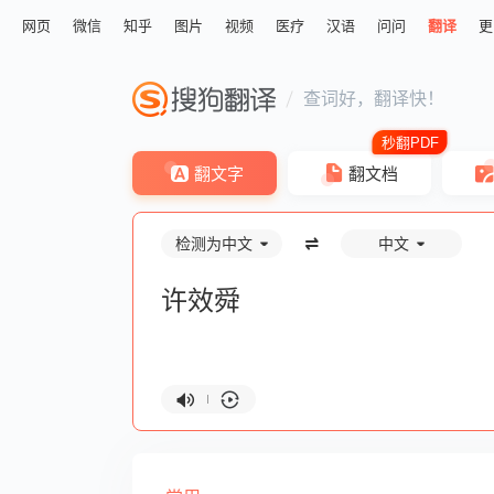
网页
微信
知乎
图片
视频
医疗
汉语
问问
翻译
更
查词好，翻译快！
翻文字
翻文档
检测为中文
中文