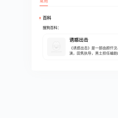
常用
百科
搜狗百科：
诱惑出击
《诱惑出击》是一部由颜仟汶
演，田隽执导，黑土担任编剧的
2日在中国香港上映。 该影
饰）和助手在回家路上遭到暴
因此事前来采访的记者和敏成
用自己的力量惩恶扬善、帮助