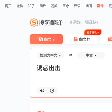
网页
微信
知乎
图片
视频
医疗
汉语
问问
翻译
更
查词好，翻译快！
翻文字
翻文档
检测为中文
中文