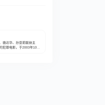
、骆达华、孙亚莉联袂主
犯罪电影，于2003年10月
片讲述了心理医生敏（颜仟汶
徒伏击，机敏逃脱后报警。
了朋友。此后二人决定一起
弱者的故事。