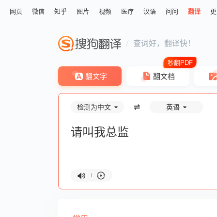
网页
微信
知乎
图片
视频
医疗
汉语
问问
翻译
更
查词好，翻译快！
翻文字
翻文档
检测为中文
英语