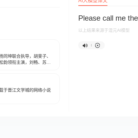
AI大模型译文
Please call me the
以上结果来源于混元AI模型
杨同坤联合执导，胡斐子、
松韵领衔主演，刘畅、苏
市清甜喜剧。于2022年4月
2023年1月13日在日本播
小说，讲述了从小到大梦想成
）阴差阳错成为总裁秘书，与
载于晋江文学城的网络小说
既明（林更新 饰）斗智斗
业的故事。