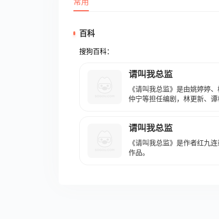
常用
百科
搜狗百科：
请叫我总监
《请叫我总监》是由姚婷婷、
仲宁等担任编剧，林更新、谭
鑫、王秀竹、王丽娜等主演的都
29日在东方卫视、优酷播出。于
请叫我总监
出。 该剧改编自红九的同名
为投资人的宁檬（谭松韵 饰
《请叫我总监》是作者红九连
能力极强、脾气火爆的上司陆
作品。
勇，最终携手逐梦，并肩搞事