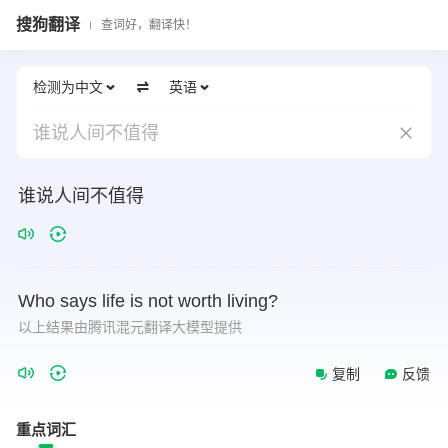
搜狗翻译
查词好，翻译快！
检测为中文
英语
谁说人间不值得
谁说人间不值得
Who
says
life
is
not
worth
living?
以上结果由腾讯混元翻译大模型提供
复制
反馈
重点词汇