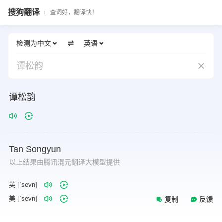
搜狗翻译
查词好，翻译快！
检测为中文
英语
谭松韵
谭松韵
Tan
Songyun
以上结果由腾讯混元翻译大模型提供
英 [ˈsevn]
美 [ˈsevn]
复制
反馈