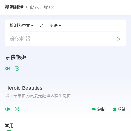
搜狗翻译
查词好，翻译快！
检测为中文
英语
豪侠艳姬
豪侠艳姬
Heroic
Beauties
以上结果由腾讯混元翻译大模型提供
复制
反馈
常用