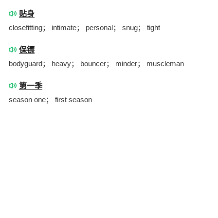
贴身
closefitting； intimate； personal； snug； tight
保镖
bodyguard； heavy； bouncer； minder； muscleman
第一季
season one； first season