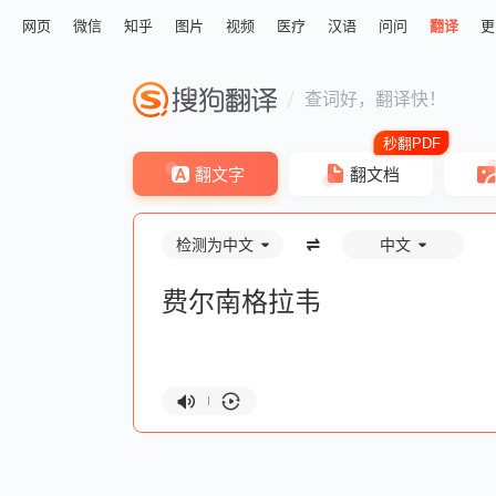
网页
微信
知乎
图片
视频
医疗
汉语
问问
翻译
更
查词好，翻译快！
翻文字
翻文档
检测为中文
中文