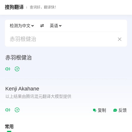
搜狗翻译
查词好，翻译快！
检测为中文
英语
赤羽根健治
赤羽根健治
Kenji
Akahane
以上结果由腾讯混元翻译大模型提供
复制
反馈
常用