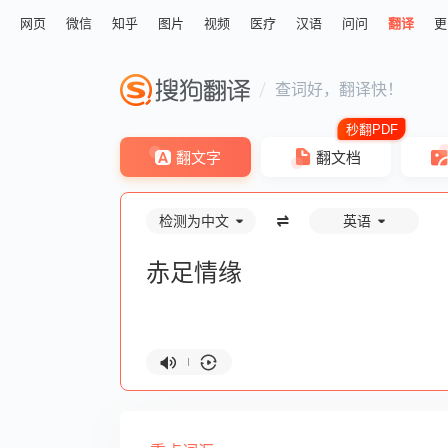
网页
微信
知乎
图片
视频
医疗
汉语
问问
翻译
更
查词好，翻译快！
翻文字
翻文档
检测为中文
英语