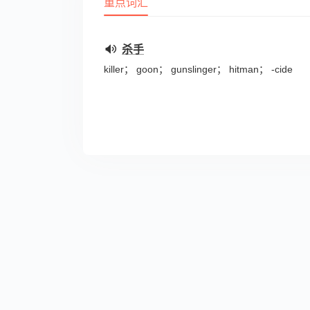
重点词汇
杀手
killer； goon； gunslinger； hitman； -cide