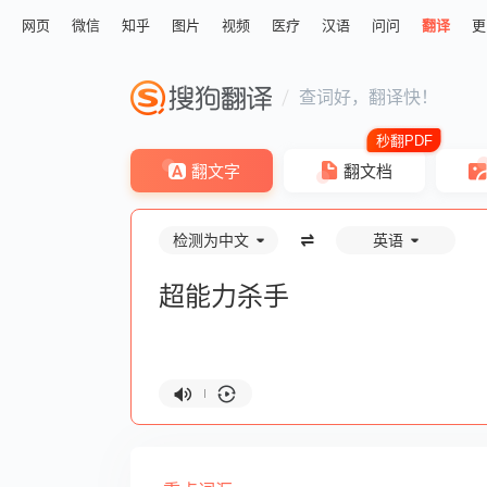
网页
微信
知乎
图片
视频
医疗
汉语
问问
翻译
更
查词好，翻译快！
翻文字
翻文档
检测为中文
英语