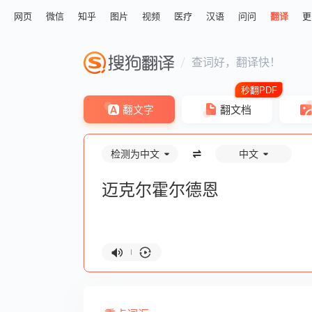
网页
微信
知乎
图片
视频
医疗
汉语
问问
翻译
更
查词好，翻译快！
翻文字
翻文档
检测为中文
中文