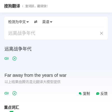
搜狗翻译
查词好，翻译快！
检测为中文
英语
远离战争年代
远离战争年代
Far
away
from
the
years
of
war
以上结果由腾讯混元翻译大模型提供
复制
反馈
重点词汇