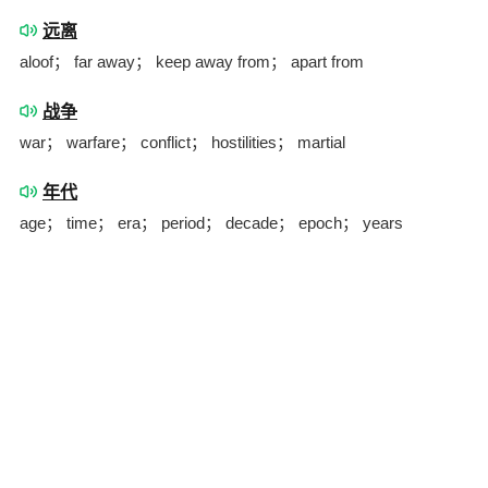
远离
aloof； far away； keep away from； apart from
战争
war； warfare； conflict； hostilities； martial
年代
age； time； era； period； decade； epoch； years