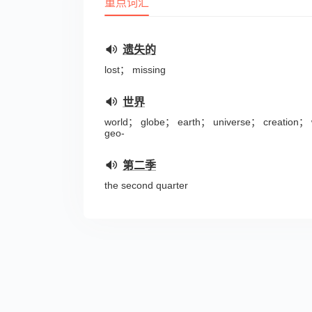
重点词汇
遗失的
lost； missing
世界
world； globe； earth； universe； creation； w
geo-
第二季
the second quarter