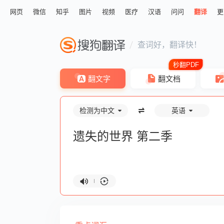
网页
微信
知乎
图片
视频
医疗
汉语
问问
翻译
更
查词好，翻译快！
翻文字
翻文档
检测为中文
英语