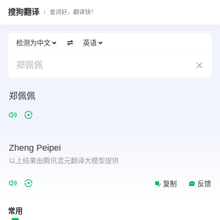
搜狗翻译
查词好，翻译快！
检测为中文
英语
郑佩佩
郑佩佩
Zheng
Peipei
以上结果由腾讯混元翻译大模型提供
复制
反馈
常用