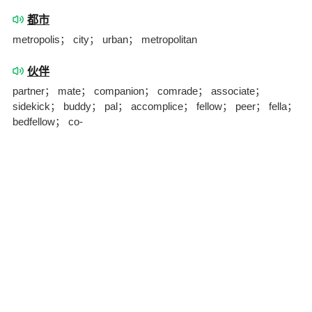
都市
metropolis； city； urban； metropolitan
伙伴
partner； mate； companion； comrade； associate；
sidekick； buddy； pal； accomplice； fellow； peer； fella；
bedfellow； co-