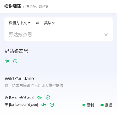
搜狗翻译
查词好，翻译快！
检测为中文
英语
野姑娘杰恩
野姑娘杰恩
Wild
Girl
Jane
以上结果由腾讯混元翻译大模型提供
英 [kəlamətiˈdʒeɪn]
美 [kəˌlæmədi ˈdʒeɪn]
复制
反馈