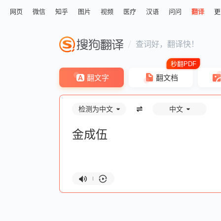
网页
微信
知乎
图片
视频
医疗
汉语
问问
翻译
更
查词好，翻译快！
翻文字
翻文档
检测为中文
中文