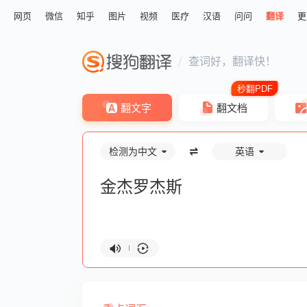
网页
微信
知乎
图片
视频
医疗
汉语
问问
翻译
更
查词好，翻译快！
翻文字
翻文档
检测为中文
英语