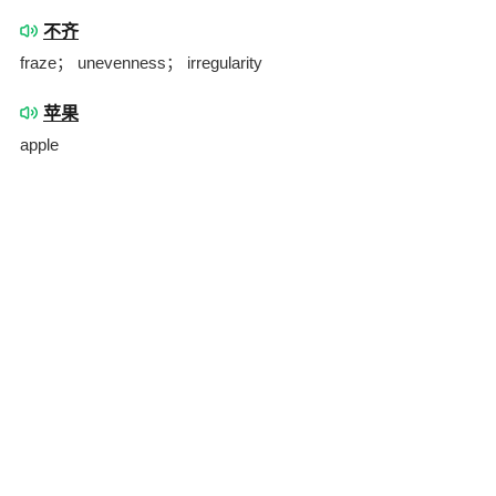
不齐
fraze； unevenness； irregularity
苹果
apple