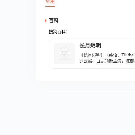
常用
百科
搜狗百科：
长月烬明
《长月烬明》（英语：Till the E
罗云熙、白鹿领衔主演，陈都灵
耿业庭、李沛恩，于波、黄海
尧、汪汐潮主演，王一菲特别
觉亮执导，何妨、罗璇担任编剧
日在优酷独播，于同年4月14日
同年5月6日在网飞播出，共4
小说《黑月光拿稳BE剧本》
烬（罗云熙 饰）统治的四洲
（白鹿 饰），化身叶家小女
百年前，阻止澹台烬成为魔神
的故事。 2024年1月13日，
奖项。