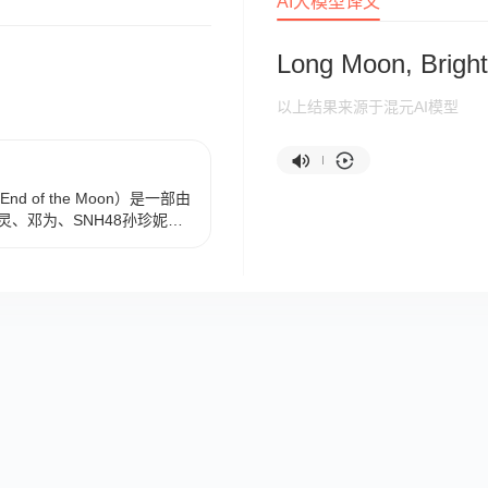
AI大模型译文
Long Moon, Brigh
以上结果来源于混元AI模型
nd of the Moon）是一部由
、邓为、SNH48孙珍妮、
冰、郑国霖、张芷溪、肖顺
出演，陈博豪友情出演，鞠
的仙侠剧，于2023年4月6
在泰国TrueID平台播出，于
0集。 该剧改编自藤萝为枝的
，讲述的是为拯救被魔神澹台
三界，衡阳宗掌门之女黎苏苏
儿叶夕雾（白鹿 饰），回到五
，两人产生纠葛，相互救赎
该剧获2023微博之夜年度剧集