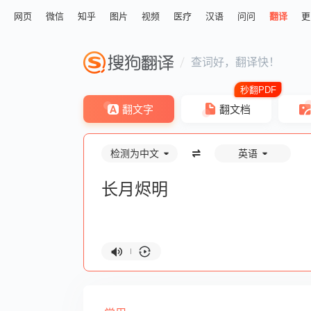
网页
微信
知乎
图片
视频
医疗
汉语
问问
翻译
更
查词好，翻译快！
翻文字
翻文档
检测为中文
英语