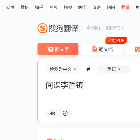
网页
微信
知乎
图片
视频
医疗
汉语
问问
翻译
更
查词好，翻译快！
翻文字
翻文档
检测为中文
英语