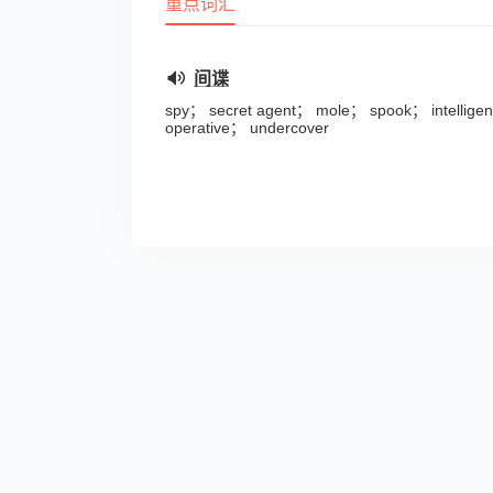
重点词汇
间谍
spy； secret agent； mole； spook； intellig
operative； undercover