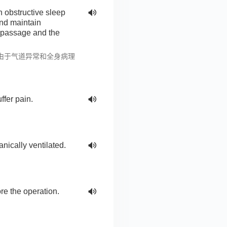
h obstructive sleep
nd maintain
r passage and the
者由于气道异常和全身病理
ffer pain.
ically ventilated.
re the operation.